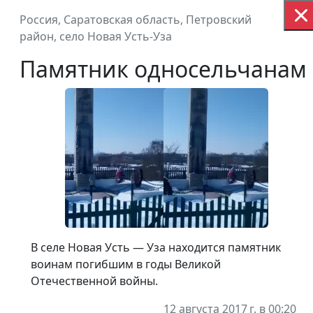
Россия, Саратовская область, Петровский
КАРТА ПАМ
район, село Новая Усть-Уза
Памятник односельчанам
Воинам Великой Отечественной во
В селе Новая Усть — Уза находится памятник
воинам погибшим в годы Великой
Отечественной войны.
12 августа 2017 г. в 00:20