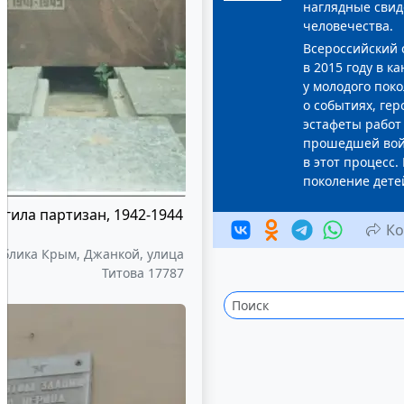
наглядные свид
человечества.
Всероссийский 
в 2015 году в к
у молодого пок
о событиях, ге
эстафеты работ
прошедшей вой
в этот процесс.
поколение дете
огила партизан, 1942-1944
Ко
ублика Крым, Джанкой, улица
Титова 17787