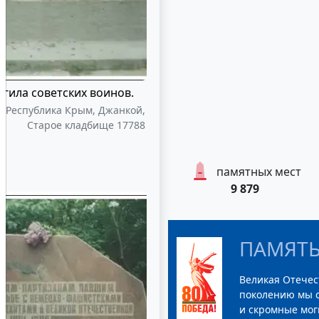
огила советских воинов.
, Республика Крым, Джанкой,
Старое кладбище 17788
памятных мест
9 879
ПАМЯТЬ
Великая Отечес
поколению мы с
и скромные мог