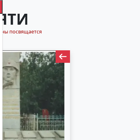
ЯТИ
йны посвящается