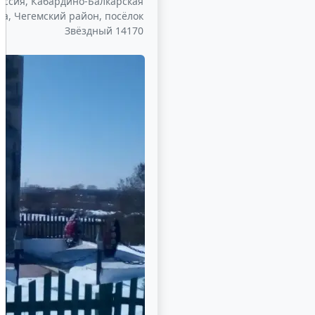
оссия, Кабардино-Балкарская
ка, Чегемский район, посёлок
Звёздный 14170