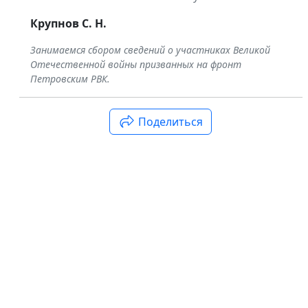
Крупнов С. Н.
Занимаемся сбором сведений о участниках Великой
Отечественной войны призванных на фронт
Петровским РВК.
«Ветеранам Великой Отечественной
Братская м
войны и труженикам тыла» в
Россия
деревне Харампур
Поделиться
Деревня Харампур, Пуровский район,
Ямало-Ненецкий автономный округ,
Россия 17973