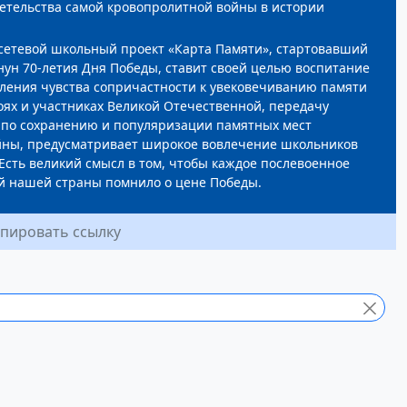
етельства самой кровопролитной войны в истории
сетевой школьный проект «Карта Памяти», стартовавший
анун 70-летия Дня Победы, ставит своей целью воспитание
оления чувства сопричастности к увековечиванию памяти
роях и участниках Великой Отечественной, передачу
 по сохранению и популяризации памятных мест
ны, предусматривает широкое вовлечение школьников
 Есть великий смысл в том, чтобы каждое послевоенное
й нашей страны помнило о цене Победы.
пировать ссылку