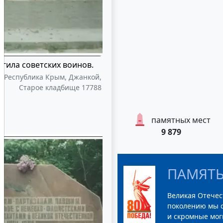
огила советских воинов.
, Республика Крым, Джанкой,
Старое кладбище 17788
памятных мест
9 879
ПАМЯТЬ
Великая Отечес
поколению мы с
и скромные мог