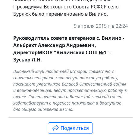
Президиума Верховного Совета РСФСР село
Бурлюк было переименовано в Вилино.
9 апреля 2015 г. в 22:24
Руководитель совета ветеранов с. Вилино -
Альбрехт Александр Андреевич,
директорМКОУ "Вилинская СОШ №1" -
Зусько Л.Н.
Школьный клуб любителей истории совместно с
советом ветеранов села ведут поисковую работу,
посещают участников Великой Отечественной войны
и воинов-афганцев. Ведут просветительскую работу в
Подводная лодка С-13
Эвакогоспи
школе. Совет ветеранов и Вилинский сельский совет
Россия, Нижний Новгород 16233
Россия, 
ходатайствуют о переносе памятника в доступное
для общего обозрения место.
Поделиться