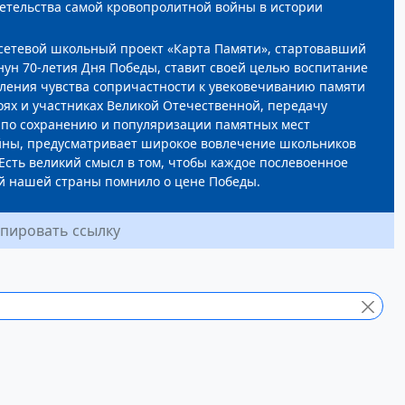
етельства самой кровопролитной войны в истории
сетевой школьный проект «Карта Памяти», стартовавший
анун 70-летия Дня Победы, ставит своей целью воспитание
оления чувства сопричастности к увековечиванию памяти
роях и участниках Великой Отечественной, передачу
 по сохранению и популяризации памятных мест
ны, предусматривает широкое вовлечение школьников
 Есть великий смысл в том, чтобы каждое послевоенное
й нашей страны помнило о цене Победы.
пировать ссылку