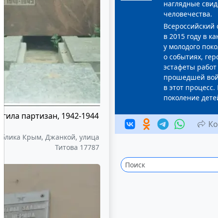
наглядные свид
человечества.
Всероссийский 
в 2015 году в к
у молодого пок
о событиях, ге
эстафеты работ
прошедшей вой
в этот процесс.
поколение дете
огила партизан, 1942-1944
Ко
ублика Крым, Джанкой, улица
Титова 17787