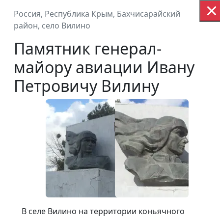
Россия, Республика Крым, Бахчисарайский
КАРТА ПАМ
район, село Вилино
Памятник генерал-
Воинам Великой Отечественной во
майору авиации Ивану
Петровичу Вилину
В селе Вилино на территории коньячного