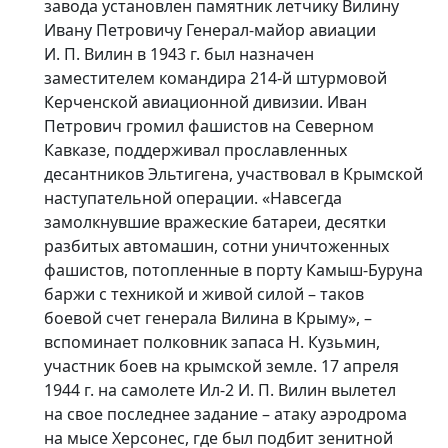
завода установлен памятник летчику Вилину
Ивану Петровичу Генерал-майор авиации
И. П. Вилин
в 1943 г. был назначен
заместителем командира 214-й штурмовой
Керченской авиационной дивизии. Иван
Петрович громил фашистов на Северном
«Ветеранам Великой Отечественной
Братская м
войны и труженикам тыла» в
Кавказе, поддерживал прославленных
Россия
деревне Харампур
десантников Эльтигена, участвовал в Крымской
Деревня Харампур, Пуровский район,
наступательной операции. «Навсегда
Ямало-Ненецкий автономный округ,
замолкнувшие вражеские батареи, десятки
Россия 17973
разбитых автомашин, сотни уничтоженных
фашистов, потопленные в порту Камыш-Буруна
баржи с техникой и живой силой – таков
боевой счет генерала Вилина в Крыму», –
вспоминает полковник запаса Н. Кузьмин,
участник боев на крымской земле. 17 апреля
1944 г. на самолете Ил-2
И. П. Вилин
вылетел
на свое последнее задание – атаку аэродрома
на мысе Херсонес, где был подбит зенитной