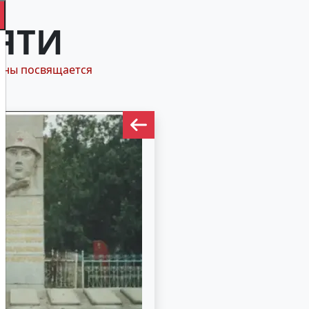
ЯТИ
йны посвящается