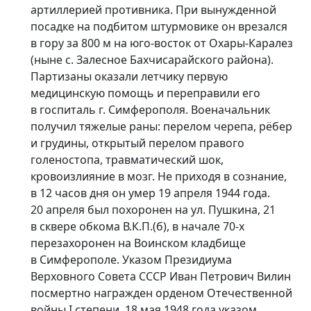
артиллерией противника. При вынужденной
посадке на подбитом штурмовике он врезался
в гору за 800 м на юго-восток от Охары-Каралез
(ныне с. Залесное Бахчисарайского района).
Партизаны оказали летчику первую
медицинскую помощь и переправили его
в госпиталь г. Симферополя. Военачальник
получил тяжелые раны: перелом черепа, рёбер
и грудины, открытый перелом правого
голеностопа, травматический шок,
Могила майора Р.Р. Магалашвили
Братская м
кровоизлияние в мозг. Не приходя в сознание,
гг.
Россия, Республика Крым, Джанкой, улица
в 12 часов дня он умер 19 апреля 1944 года.
Россия, Респ
Титова 17786
20 апреля был похоронен на ул. Пушкина, 21
в сквере обкома В.К.П.(б), в начале 70-х
перезахоронен на Воинском кладбище
в Симферополе. Указом Президиума
Верховного Совета СССР Иван Петрович Вилин
посмертно награжден орденом Отечественной
войны I степени. 18 мая 1948 года указом